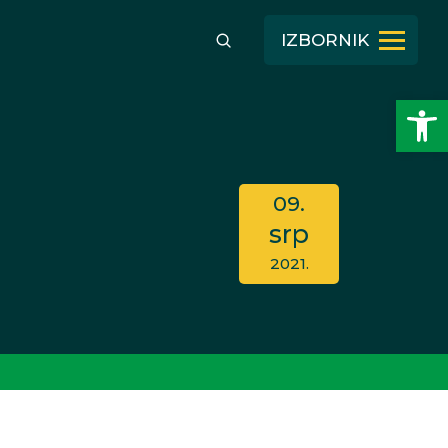
IZBORNIK
Open toolbar
09.
srp
2021.