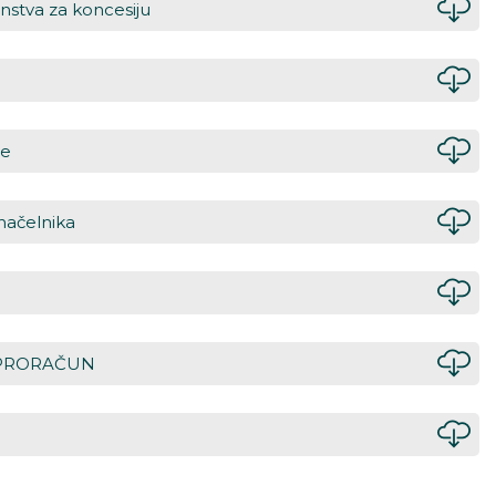
nstva za koncesiju
re
načelnika
I PRORAČUN