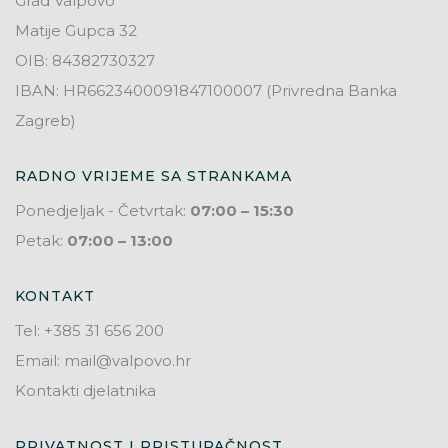
Grad Valpovo
Matije Gupca 32
OIB: 84382730327
IBAN: HR6623400091847100007 (Privredna Banka
Zagreb)
RADNO VRIJEME SA STRANKAMA
Ponedjeljak - Četvrtak:
07:00 – 15:30
Petak:
07:00 – 13:00
KONTAKT
Tel: +385 31 656 200
Email: mail@valpovo.hr
Kontakti djelatnika
PRIVATNOST I PRISTUPAČNOST