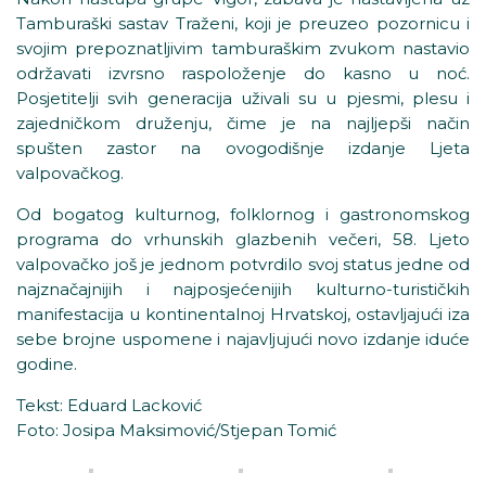
Tamburaški sastav Traženi, koji je preuzeo pozornicu i
svojim prepoznatljivim tamburaškim zvukom nastavio
održavati izvrsno raspoloženje do kasno u noć.
Posjetitelji svih generacija uživali su u pjesmi, plesu i
zajedničkom druženju, čime je na najljepši način
spušten zastor na ovogodišnje izdanje Ljeta
valpovačkog.
Od bogatog kulturnog, folklornog i gastronomskog
programa do vrhunskih glazbenih večeri, 58. Ljeto
valpovačko još je jednom potvrdilo svoj status jedne od
najznačajnijih i najposjećenijih kulturno-turističkih
manifestacija u kontinentalnoj Hrvatskoj, ostavljajući iza
sebe brojne uspomene i najavljujući novo izdanje iduće
godine.
Tekst: Eduard Lacković
Foto: Josipa Maksimović/Stjepan Tomić