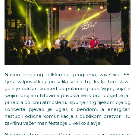
Nakon bogatog folklornog programa, završnica 58.
Ljeta valpovačkog preselila se na Trg kralja Tomislava,
gdje je održan koncert popularne grupe Vigor, koja je
svojim brojnim hitovima privukla velik broj posjetitelja i
priredila odličnu atmosferu. Ispunjen trg tijekom cijelog
koncerta pjevao je uglas s bendom, a energičan
nastup i odlična komunikacija s publikom pretvorili su
završnu večer manifestacije u veliko slavlje.
Nakon nastupa grupe Vigor, zabava je nastavljena uz