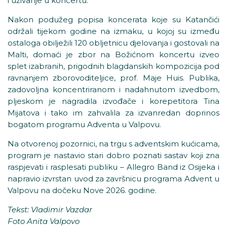
i uživanje u koncertu.
Nakon podužeg popisa koncerata koje su Katančići
održali tijekom godine na izmaku, u kojoj su između
ostaloga obilježili 120 obljetnicu djelovanja i gostovali na
Malti, domaći je zbor na Božićnom koncertu izveo
splet izabranih, prigodnih blagdanskih kompozicija pod
ravnanjem zborovoditeljice, prof. Maje Huis. Publika,
zadovoljna koncentriranom i nadahnutom izvedbom,
pljeskom je nagradila izvođače i korepetitora Tina
Mijatova i tako im zahvalila za izvanredan doprinos
bogatom programu Adventa u Valpovu.
Na otvorenoj pozornici, na trgu s adventskim kućicama,
program je nastavio stari dobro poznati sastav koji zna
raspjevati i rasplesati publiku – Allegro Band iz Osijeka i
napravio izvrstan uvod za završnicu programa Advent u
Valpovu na dočeku Nove 2026. godine.
Tekst: Vladimir Vazdar
Foto Anita Valpovo