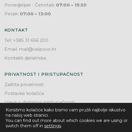
Ponedjeljak - Četvrtak:
07:00 – 15:30
Petak:
07:00 – 13:00
KONTAKT
Tel: +385 31 656 200
Email: mail@valpovo.hr
Kontakti djelatnika
PRIVATNOST I PRISTUPAČNOST
Zaštita privatnosti
Postavke kolačića
Izjava o digitalnoj pristupačnosti
Koristimo kolačiće kako bismo vam pružili najbolje iskustvo
na našoj web stranici.
You can find out more about which cookies we are using or
switch them off in
settings
.