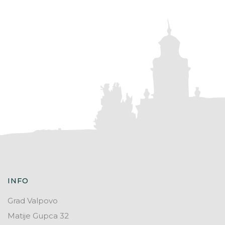
INFO
Grad Valpovo
Matije Gupca 32