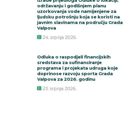
izrade prijedloga Odluke o lokaciji,
održavanju i godišnjem planu
uzorkovanja vode namijenjene za
ljudsku potrošnju koja se koristi na
javnim slavinama na području Grada
Valpova
24. srpnja 2026.
Odluka o raspodjeli financijskih
sredstava za sufinanciranje
programa i projekata udruga koje
doprinose razvoju sporta Grada
Valpova za 2026. godinu
23. srpnja 2026.