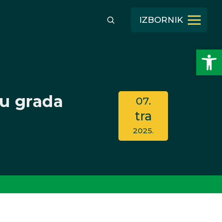
IZBORNIK
Open toolbar
ju grada
07.
tra
2025.