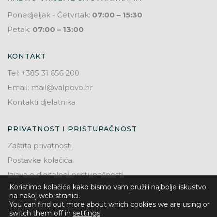
Ponedjeljak - Četvrtak:
07:00 – 15:30
Petak:
07:00 – 13:00
KONTAKT
Tel: +385 31 656 200
Email: mail@valpovo.hr
Kontakti djelatnika
PRIVATNOST I PRISTUPAČNOST
Zaštita privatnosti
Postavke kolačića
Izjava o digitalnoj pristupačnosti
Koristimo kolačiće kako bismo vam pružili najbolje iskustvo
na našoj web stranici.
You can find out more about which cookies we are using or
switch them off in
settings
.