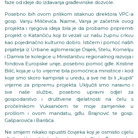
faze od ideje do izdavanja građevinske dozvole.
Posebno bih ovom prilikom istaknuo direktora VPC-a
gosp. Vanju Miličevića. Naime, Vanja je začetnik ovog
projekta i njegova ideja bila je da probamo pripremiti
projekt o Katančiću koji bi vezali uz našu župnu crkvu
kao pojedinačno kulturno dobro. Ističem i pomoć naših
prijatelja iz Urbane aglomeracije Osijek, Stelu, Korneliju
i Damira te kolegice u Ministarstvu regionalnog razvoja i
fondova Europske unije, posebno pomoć gđe. Kristine
Bilić, koja je u to vrijeme bila pomoćnica ministrice i kod
koje smo skoro kampirali u uredu, a sve ne bi li „kupili“
vrijeme za pripremu projekta. Uključili smo naravno i
sve naše službe, posebno upravni odjel za
gospodarstvo i društvene djelatnosti na čelu s
pročelnikom Vuksanićem te moje zamjenike u
prošlom i ovom mandatu, gđu. Brajnović te gosp.
Gašparovića i Barišića.
Ne smijem nikako ispustiti čovjeka koji je osmislio cijelu