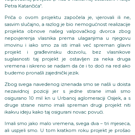
Petra Katančića“.
Priča o ovom projektu započela je, vjerovali ili ne,
sasvim slučajno, a razlog je bio nemogućnost realizacije
projekta obnove našeg valpovačkog dvorca zbog
nepovjerenja vlasnika prema ulaganjima u njegovu
imovinu i iako smo za isti imali već spreman glavni
projekt i građevinsku dozvolu, bez vlasnikove
suglasnosti taj projekt je ostavljen za neka druga
vremena i iskreno se nadam da će i to doći na red ako
budemo pronašli zajednički jezik.
Zbog svega navedenog iznenada smo se našli u doista
nezavidnoj poziciji jer s jedne strane imali smo
osigurano 10 mil kn u Urbanoj aglomeraciji Osijek, a s
druge strane nismo imali spreman drugi projekt niti
ikakvu ideju kako taj osigurani novac povući.
Imali smo jako malo vremena, svega dva – tri mjeseca,
ali uspjeli smo. U tom kratkom roku projekt je prošao