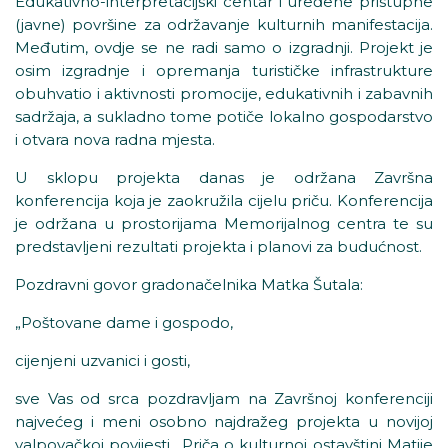
Edukativno-interpretacijski centar i uređene pristupne
(javne) površine za održavanje kulturnih manifestacija.
Međutim, ovdje se ne radi samo o izgradnji. Projekt je
osim izgradnje i opremanja turističke infrastrukture
obuhvatio i aktivnosti promocije, edukativnih i zabavnih
sadržaja, a sukladno tome potiče lokalno gospodarstvo
i otvara nova radna mjesta.
U sklopu projekta danas je održana Završna
konferencija koja je zaokružila cijelu priču. Konferencija
je održana u prostorijama Memorijalnog centra te su
predstavljeni rezultati projekta i planovi za budućnost.
Pozdravni govor gradonačelnika Matka Šutala:
„Poštovane dame i gospodo,
cijenjeni uzvanici i gosti,
sve Vas od srca pozdravljam na Završnoj konferenciji
najvećeg i meni osobno najdražeg projekta u novijoj
valpovačkoj povijesti „Priča o kulturnoj ostavštini Matije