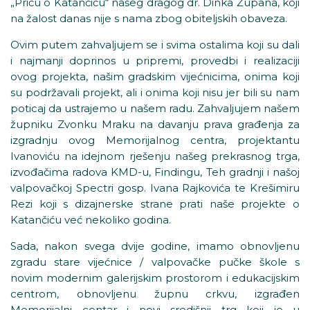
„Priču o Katančiću“ našeg dragog dr. Dinka Župana, koji
na žalost danas nije s nama zbog obiteljskih obaveza.
Ovim putem zahvaljujem se i svima ostalima koji su dali
i najmanji doprinos u pripremi, provedbi i realizaciji
ovog projekta, našim gradskim vijećnicima, onima koji
su podržavali projekt, ali i onima koji nisu jer bili su nam
poticaj da ustrajemo u našem radu. Zahvaljujem našem
župniku Zvonku Mraku na davanju prava građenja za
izgradnju ovog Memorijalnog centra, projektantu
Ivanoviću na idejnom rješenju našeg prekrasnog trga,
izvođačima radova KMD-u, Findingu, Teh gradnji i našoj
valpovačkoj Spectri gosp. Ivana Rajkovića te Krešimiru
Rezi koji s dizajnerske strane prati naše projekte o
Katančiću već nekoliko godina.
Sada, nakon svega dvije godine, imamo obnovljenu
zgradu stare vijećnice / valpovačke pučke škole s
novim modernim galerijskim prostorom i edukacijskim
centrom, obnovljenu župnu crkvu, izgrađen
Memorijalni centar i novi središnji trg koji je u