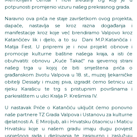
potpunosti promijenio vizuru našeg prekrasnog grada.
Naravno ova priča ne staje završetkom ovog projekta,
dapače, nastavlja se kroz razna događanja i
manifestacije kroz koje već brendiramo Valpovo kroz
Katančićev lik i djelo, a to su Dani M.P.Katančića i
Matija Fest. U pripremi je i novi projekt obnove i
promocije kulturne baštine našega kraja, a isti će
obuhvatiti: obnovu „Kuće Takač“ na sjevernoj strani
našeg trga u kojoj će biti smještena priča o
građanskom životu Valpova u 18. st., muzej ljekarničke
obitelji Dessaty i muzej piva, izgradit ćemo šetnicu uz
rijeku Karašicu te trg s pristupnim površinama i
parkiralištem u ulici Kralja P. Krešimira IV.
U nastavak Priče o Katančiću uključit ćemo ponovno
naše partnere TZ Grada Valpova i Ustanovu za kulturne
djelatnosti A. E Miroljub, ali i Hrvatsku čitaonicu i Maticu
Hrvatsku koje u našem gradu imaju dugu povijest
uspješnog rada i djelovanja te zasigurno i zaslužuju