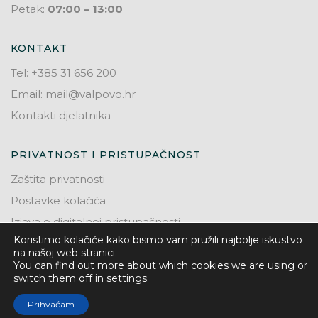
Petak:
07:00 – 13:00
KONTAKT
Tel: +385 31 656 200
Email: mail@valpovo.hr
Kontakti djelatnika
PRIVATNOST I PRISTUPAČNOST
Zaštita privatnosti
Postavke kolačića
Izjava o digitalnoj pristupačnosti
Koristimo kolačiće kako bismo vam pružili najbolje iskustvo
na našoj web stranici.
You can find out more about which cookies we are using or
switch them off in
settings
.
© 2026. Grad Valpovo
Prihvaćam