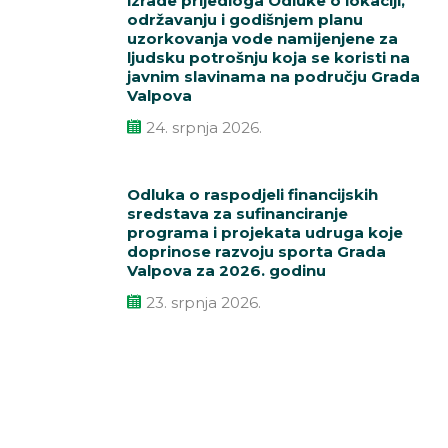
izrade prijedloga Odluke o lokaciji,
održavanju i godišnjem planu
uzorkovanja vode namijenjene za
ljudsku potrošnju koja se koristi na
javnim slavinama na području Grada
Valpova
24. srpnja 2026.
Odluka o raspodjeli financijskih
sredstava za sufinanciranje
programa i projekata udruga koje
doprinose razvoju sporta Grada
Valpova za 2026. godinu
23. srpnja 2026.