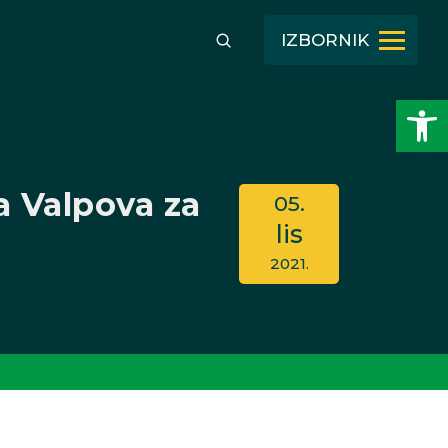
IZBORNIK
Open toolbar
a Valpova za
05.
lis
2021.