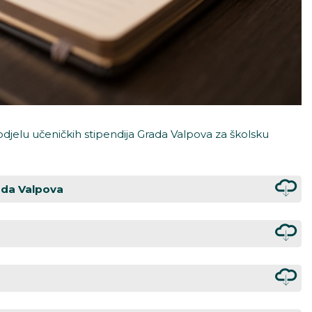
odjelu učeničkih stipendija Grada Valpova za školsku
rada Valpova