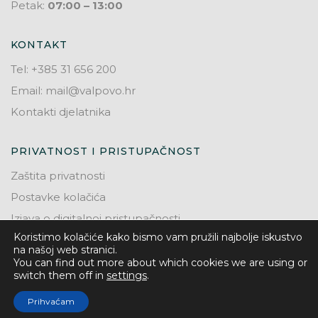
Petak:
07:00 – 13:00
KONTAKT
Tel: +385 31 656 200
Email: mail@valpovo.hr
Kontakti djelatnika
PRIVATNOST I PRISTUPAČNOST
Zaštita privatnosti
Postavke kolačića
Izjava o digitalnoj pristupačnosti
Koristimo kolačiće kako bismo vam pružili najbolje iskustvo
na našoj web stranici.
You can find out more about which cookies we are using or
switch them off in
settings
.
© 2026. Grad Valpovo
Prihvaćam