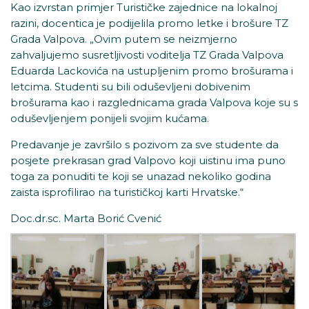
Kao izvrstan primjer Turističke zajednice na lokalnoj
razini, docentica je podijelila promo letke i brošure TZ
Grada Valpova. „Ovim putem se neizmjerno
zahvaljujemo susretljivosti voditelja TZ Grada Valpova
Eduarda Lackovića na ustupljenim promo brošurama i
letcima. Studenti su bili oduševljeni dobivenim
brošurama kao i razglednicama grada Valpova koje su s
oduševljenjem ponijeli svojim kućama.
Predavanje je završilo s pozivom za sve studente da
posjete prekrasan grad Valpovo koji uistinu ima puno
toga za ponuditi te koji se unazad nekoliko godina
zaista isprofilirao na turističkoj karti Hrvatske.“
Doc.dr.sc. Marta Borić Cvenić