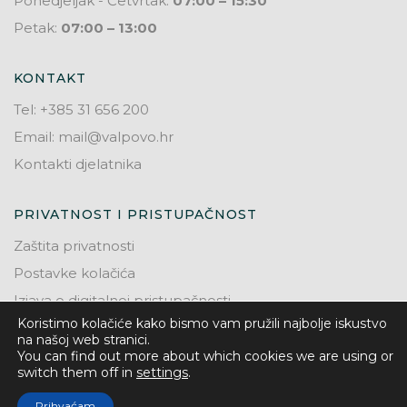
Ponedjeljak - Četvrtak:
07:00 – 15:30
Petak:
07:00 – 13:00
KONTAKT
Tel: +385 31 656 200
Email: mail@valpovo.hr
Kontakti djelatnika
PRIVATNOST I PRISTUPAČNOST
Zaštita privatnosti
Postavke kolačića
Izjava o digitalnoj pristupačnosti
Koristimo kolačiće kako bismo vam pružili najbolje iskustvo
na našoj web stranici.
You can find out more about which cookies we are using or
switch them off in
settings
.
© 2026. Grad Valpovo
Prihvaćam