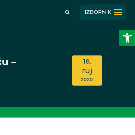
IZBORNIK
Open toolbar
ću –
18.
ruj
2020.