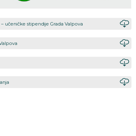
u – učeničke stipendije Grada Valpova
 Valpova
anja