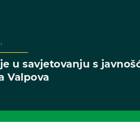
I
je u savjetovanju s javnoš
a Valpova