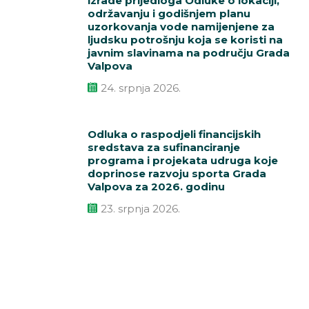
izrade prijedloga Odluke o lokaciji,
održavanju i godišnjem planu
uzorkovanja vode namijenjene za
ljudsku potrošnju koja se koristi na
javnim slavinama na području Grada
Valpova
24. srpnja 2026.
Odluka o raspodjeli financijskih
sredstava za sufinanciranje
programa i projekata udruga koje
doprinose razvoju sporta Grada
Valpova za 2026. godinu
23. srpnja 2026.