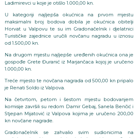
Ladimirevci u koje je otišlo 1.000,00 kn.
U kategoriji najljepša okućnica na prvom mjestu
maksimalni broj bodova dobila je okućnica obitelji
Horvat u Valpovu te su im Gradonačelnik i djelatnici
Turističke zajednice uručili novčanu nagradu u iznosu
od 1.500,00 kn.
Na drugom mjestu najljepše uređenih okućnica ona je
gospođe Grete Đuranić iz Marjančaca kojoj je uručeno
1.000,00 kn.
Treće mjesto te novčana nagrada od 500,00 kn pripalo
je Renati Soldo iz Valpova.
Na četvrtom, petom i šestom mjestu bodovanjem
komisije završili su redom Damir Gebaj, Sanela Benčić i
Stjepan Mijatović iz Valpova kojima je uručeno 200,00
kn novčane nagrade.
Gradonačelnik se zahvalio svim sudionicima na