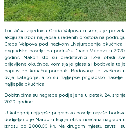
Turistička zajednica Grada Valpova u srpnju je provela
akciju za izbor najljepše uređenih prostora na području
Grada Valpova pod nazivom „Najuređenija okućnica i
prigradsko naselje na području Grada Valpova u 2020.
godini“. Nakon što su predstavnici TZ-a obišli sve
prijavljene okućnice, komisija je glasala i bodovala te je
napravljen konačni poredak. Bodovanje je izvršeno u
dvije kategorije, a to su najljepše prigradsko naselje i
najljepša okućnica.
Dobitnicima su nagrade podijeljene u petak, 24. srpnja
2020. godine.
U kategoriji najljepše prigradsko naselje najviše bodova
dodijeljeno je Nardu u koji je otišla novčana nagrada u
iznosu od 2.000,00 kn. Na drugom mjestu završili su