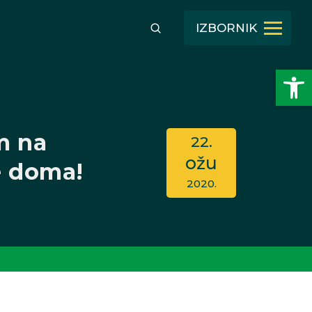
IZBORNIK
Open toolbar
m na
22.
ožu
e doma!
2020.