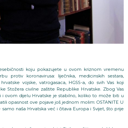
esebičnosti koju pokazujete u ovom kriznom vremenu
u protiv koronavirusa: liječnika, medicinskih sestara,
 hrvatske vojske, vatrogasaca, HGSS-a, do svih Vas koji
e Stožera civilne zaštite Republike Hrvatske. Zbog Vas
i i ovom dijelu Hrvatske je stabilno, koliko to može biti u
vatili opasnost ove pojave još jednom molim: OSTANITE U
mo naša Hrvatska već i čitava Europa i Svijet, što prije