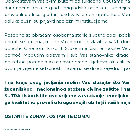
Obavještavam Vas ovim putem da sukladno uputama nacion
danonoćno obilaze grad i prigradska naselja u suradnji
provjerili da li se građani pridržavaju svih uputa koje 
odluka dužni su prijaviti nadležnim institucijama.
Posebno se obraćam osobama starije životne dobi, pogla
brinuti se o njima, molim Vas nemojte izlaziti iz Vaših
obratite Crvenom križu ili Stožerima civilne zaštite Va
pomoć. Međutim pozivam i sve Vas stanovnike drage 
potrebna pomoć oko nabavke hrane i lijekova, ali striktno
ovo nije vrijeme sebičnosti, moramo se držati zajedno i p
I na kraju ovog javljanja molim Vas slušajte što V
županijskog i nacionalnog stožera civilne zaštite 
SUTRA i iskoristite ovo vrijeme za vraćanje temeljnim 
ga kvalitetno proveli u krugu svojih obitelji i vaših najmi
OSTANITE ZDRAVI, OSTANITE DOMA!