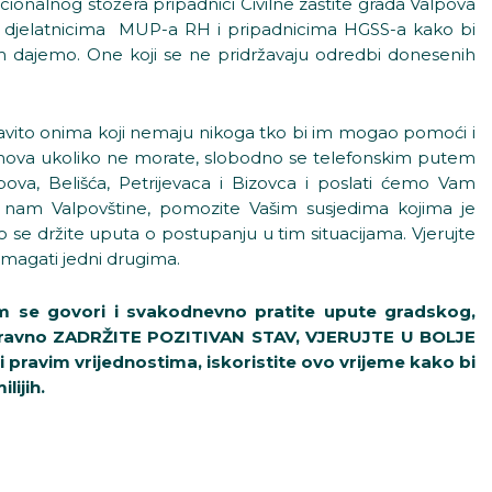
alnog stožera pripadnici Civilne zaštite grada Valpova
 s djelatnicima MUP-a RH i pripadnicima HGSS-a kako bi
Vam dajemo. One koji se ne pridržavaju odredbi donesenih
vito onima koji nemaju nikoga tko bi im mogao pomoći i
 domova ukoliko ne morate, slobodno se telefonskim putem
lpova, Belišća, Petrijevaca i Bizovca i poslati ćemo Vam
nam Valpovštine, pomozite Vašim susjedima kojima je
 se držite uputa o postupanju u tim situacijama. Vjerujte
omagati jedni drugima.
am se govori i svakodnevno pratite upute gradskog,
i naravno ZADRŽITE POZITIVAN STAV, VJERUJTE U BOLJE
i pravim vrijednostima, iskoristite ovo vrijeme kako bi
lijih.