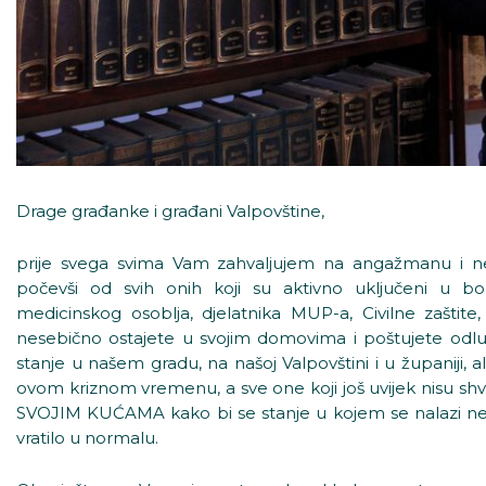
Drage građanke i građani Valpovštine,
prije svega svima Vam zahvaljujem na angažmanu i n
počevši od svih onih koji su aktivno uključeni u borb
medicinskog osoblja, djelatnika MUP-a, Civilne zaštite,
nesebično ostajete u svojim domovima i poštujete odluk
stanje u našem gradu, na našoj Valpovštini i u županiji, al
ovom kriznom vremenu, a sve one koji još uvijek nisu sh
SVOJIM KUĆAMA kako bi se stanje u kojem se nalazi ne sa
vratilo u normalu.