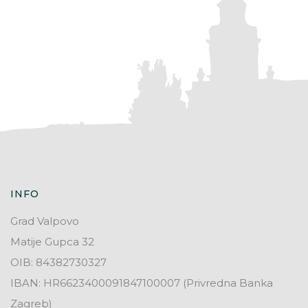
INFO
Grad Valpovo
Matije Gupca 32
OIB: 84382730327
IBAN: HR6623400091847100007 (Privredna Banka
Zagreb)