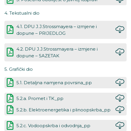
4. Tekstualni dio
4.1. DPU J.J.Strossmayera – izmjene i
dopune – PRIJEDLOG
4.2. DPU J.J.Strossmayera – izmjene i
dopune – SAZETAK
5. Grafički dio
5.1. Detaljna namjena povrsina_pp
5.2.a. Promet i TK_pp
5.2.b. Elektroenergetika i plinoopskrba_pp
5.2.c. Vodoopskrba i odvodnja_pp