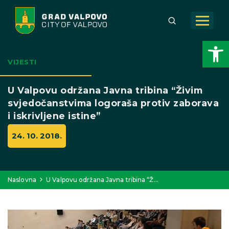
Open toolbar
VIJESTI
U Valpovu održana Javna tribina “Živim
svjedočanstvima logoraša protiv zaborava
i iskrivljene istine”
24. 10. 2018.
Naslovna
U Valpovu održana Javna tribina “Ž…