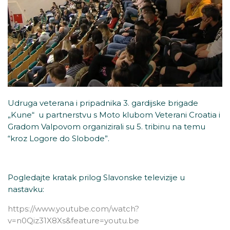
Udruga veterana i pripadnika 3. gardijske brigade
„Kune“ u partnerstvu s Moto klubom Veterani Croatia i
Gradom Valpovom organizirali su 5. tribinu na temu
“kroz Logore do Slobode”.
Pogledajte kratak prilog Slavonske televizije u
nastavku:
https://www.youtube.com/watch?
v=n0Qiz31X8Xs&feature=youtu.be