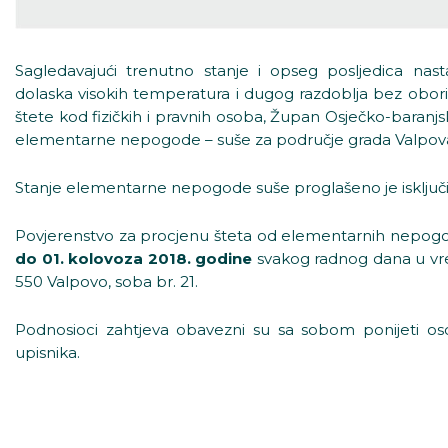
Sagledavajući trenutno stanje i opseg posljedica nast
dolaska visokih temperatura i dugog razdoblja bez oborina t
štete kod fizičkih i pravnih osoba, Župan Osječko-baranj
elementarne nepogode – suše za područje grada Valpov
Stanje elementarne nepogode suše proglašeno je isključi
Povjerenstvo za procjenu šteta od elementarnih nepogo
do 01. kolovoza 2018. godine
svakog radnog dana u vre
550 Valpovo, soba br. 21.
Podnosioci zahtjeva obavezni su sa sobom ponijeti os
upisnika.