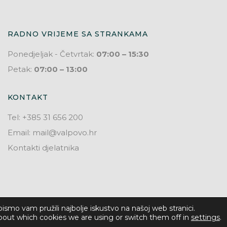
RADNO VRIJEME SA STRANKAMA
Ponedjeljak - Četvrtak:
07:00 – 15:30
Petak:
07:00 – 13:00
KONTAKT
Tel: +385 31 656 200
Email: mail@valpovo.hr
Kontakti djelatnika
ismo vam pružili najbolje iskustvo na našoj web stranici.
© 2026. Grad Valpovo
bout which cookies we are using or switch them off in
settings
.