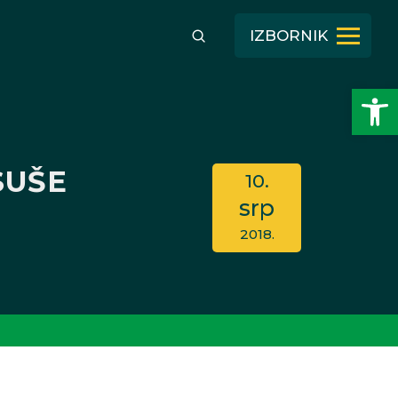
IZBORNIK
Open toolbar
SUŠE
10.
srp
2018.