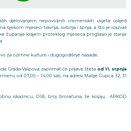
alih djelovanjem nepovoljnih vremenskih uvjeta uslijed
ijekom mjeseci travnja, svibnja i lipnja, a što je izazvali
ske županije krajem proteklog mjeseca proglasio je stanje
a.
vo za ozimne kulture i dugogodišnje nasade.
da Grada Valpova zaprimat će prijave šteta
od 11. srpnja
menu od 07,00 – 14,00 sati, na adresi Matije Gupca 32, 31
obnu iskaznicu, OIB, broj žiroračuna, te kopiju ARKOD