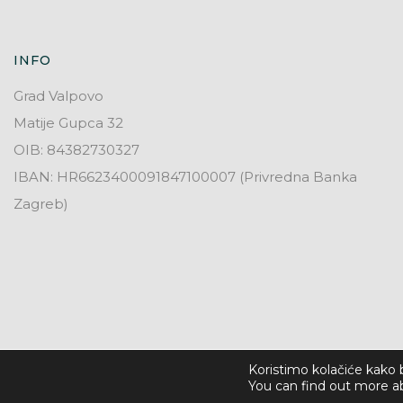
INFO
Grad Valpovo
Matije Gupca 32
OIB: 84382730327
IBAN: HR6623400091847100007 (Privredna Banka
Zagreb)
Koristimo kolačiće kako b
You can find out more a