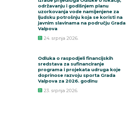
izrade prijedloga Odluke o lokaciji,
održavanju i godišnjem planu
uzorkovanja vode namijenjene za
ljudsku potrošnju koja se koristi na
javnim slavinama na području Grada
Valpova
24. srpnja 2026.
Odluka o raspodjeli financijskih
sredstava za sufinanciranje
programa i projekata udruga koje
doprinose razvoju sporta Grada
Valpova za 2026. godinu
23. srpnja 2026.