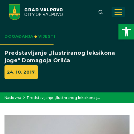
Open toolbar
DOGAĐANJA
VIJESTI
Predstavljanje „Ilustriranog leksikona
joge“ Domagoja Orlića
24. 10. 2017.
Naslovna
Predstavljanje „Ilustriranog leksikona j…