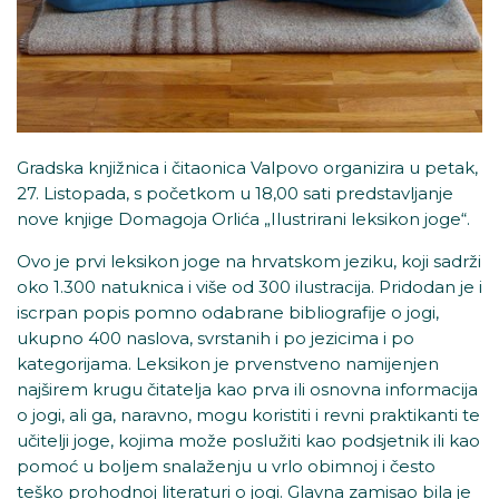
Gradska knjižnica i čitaonica Valpovo organizira u petak,
27. Listopada, s početkom u 18,00 sati predstavljanje
nove knjige Domagoja Orlića „Ilustrirani leksikon joge“.
Ovo je prvi leksikon joge na hrvatskom jeziku, koji sadrži
oko 1.300 natuknica i više od 300 ilustracija. Pridodan je i
iscrpan popis pomno odabrane bibliografije o jogi,
ukupno 400 naslova, svrstanih i po jezicima i po
kategorijama. Leksikon je prvenstveno namijenjen
najširem krugu čitatelja kao prva ili osnovna informacija
o jogi, ali ga, naravno, mogu koristiti i revni praktikanti te
učitelji joge, kojima može poslužiti kao podsjetnik ili kao
pomoć u boljem snalaženju u vrlo obimnoj i često
teško prohodnoj literaturi o jogi. Glavna zamisao bila je