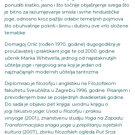
ponuditi kratko, jasno i što točnije objašnjenje svega što
je bitno za razumijevanje smisla i svrhe hinduističke
joge, odnosno kroz pažljiv odabir temeljnih pojmova
što obuhvatnije pokriti i širinu i dubinu ove vrlo složene
tematike.
Domagoj Orlić (rođen 1970. godine) dugogodišnji je
proučavatelj i praktikant joge te od 2000. godine
učenik Marka Whitwella, jednog od najistaknutijih
učitelja joge i njegovog sina koji je jedan od
najznačajnijih modernih učitelja tantrizma
Diplomirao je filozofiju i anglistiku na Filozofskom
fakultetu Sveučilišta u Zagrebu 1996. godine. Pisanjem i
prevođenjem bavi se posljednjih dvadesetak godina.
Do sada je objavio pet knjiga: uvodnu knjigu o
jogi
Iskustvo yoge: Uvod u filozofiju i praksu
viniyoge
(2001.), znanstvenu studiju
Yoga na Zapadu:
Transformacijska snaga yoge u preplitanju svjetskih
kultura
(2007.), zbirku filozofskih ogleda
Put Srca: