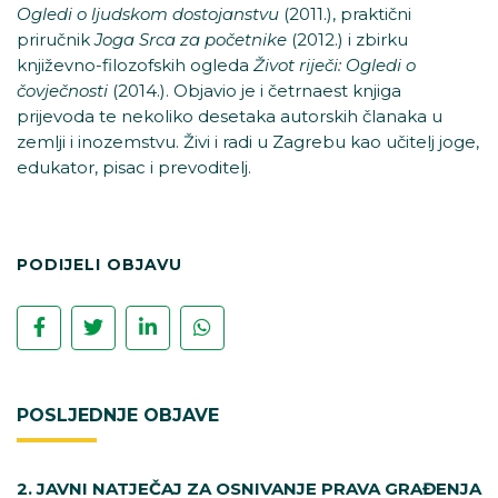
Ogledi o ljudskom dostojanstvu
(2011.), praktični
priručnik
Joga Srca za početnike
(2012.) i zbirku
književno-filozofskih ogleda
Život riječi: Ogledi o
čovječnosti
(2014.). Objavio je i četrnaest knjiga
prijevoda te nekoliko desetaka autorskih članaka u
zemlji i inozemstvu. Živi i radi u Zagrebu kao učitelj joge,
edukator, pisac i prevoditelj.
PODIJELI OBJAVU
POSLJEDNJE OBJAVE
2. JAVNI NATJEČAJ ZA OSNIVANJE PRAVA GRAĐENJA