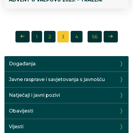
B
1
2
3
4
…
56
r
o
Događanja
j
Javne rasprave i savjetovanja s javnošću
e
Natječaji i javni pozivi
v
Obavijesti
i
Vijesti