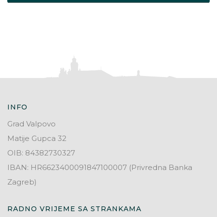
s
t
r
a
n
i
INFO
Grad Valpovo
c
Matije Gupca 32
a
OIB: 84382730327
IBAN: HR6623400091847100007 (Privredna Banka
o
Zagreb)
b
RADNO VRIJEME SA STRANKAMA